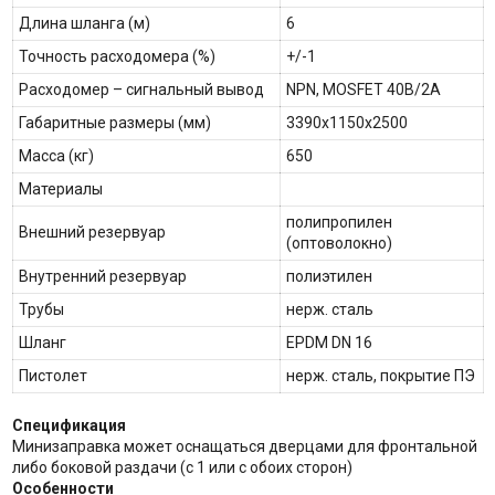
Длина шланга (м)
6
Точность расходомера (%)
+/-1
Расходомер – сигнальный вывод
NPN, MOSFET 40В/2А
Габаритные размеры (мм)
3390х1150х2500
Масса (кг)
650
Материалы
полипропилен
Внешний резервуар
(оптоволокно)
Внутренний резервуар
полиэтилен
Трубы
нерж. сталь
Шланг
EPDM DN 16
Пистолет
нерж. сталь, покрытие ПЭ
Спецификация
Минизаправка может оснащаться дверцами для фронтальной
либо боковой раздачи (с 1 или с обоих сторон)
Особенности