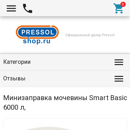



Официальный дилер Pressol

Категории

Отзывы
Минизаправка мочевины Smart Basic
6000 л,