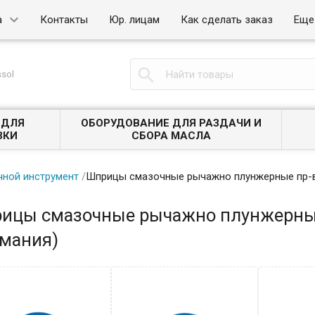
а
Контакты
Юр. лицам
Как сделать заказ
Еще

sol
 ДЛЯ
ОБОРУДОВАНИЕ ДЛЯ РАЗДАЧИ И
ЗКИ
СБОРА МАСЛА
чной инструмент
/
Шприцы смазочные рычажно плунжерные пр-ва
ицы смазочные рычажно плунжерные
рмания)