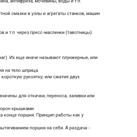
ина, антифриза, мочевины, воды и т.п.
тной смазки в узлы и агрегаты станков, машин
 и т.п. через пресс-масленки (тавотницы).
аг). Их еще иначе называют плунжерные, или
я на тело шприца.
а короткую рукоятку, или сжатия двух
начены для откачки, переноса, заливки или
торон крышками.
на конце поршня. Принцип работы как у
ытягиванием поршня на себя. А раздача -