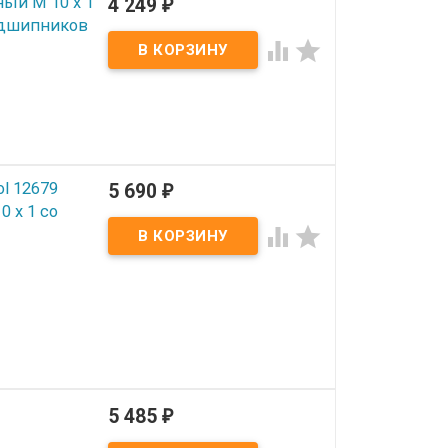
ый M 10 x 1
4 249
₽
одшипников


l 12679
5 690
₽
 x 1 со


5 485
₽