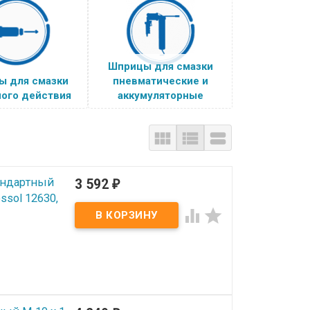
Шприцы для смазки
ы для смазки
пневматические и
ого действия
аккумуляторные



андартный
3 592
₽
ssol 12630,

