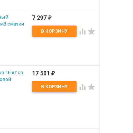
ный
7 297
₽
 см3 смазки


ю 16 кг со
17 501
₽
ковой

