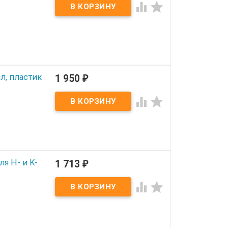


л, пластик
1 950
₽


я H- и K-
1 713
₽

