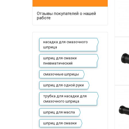
Отзывы покупателей о нашей
работе
насадка для смазочного
шприца
шприц для смазки
пневматический
смазочные шприцы
шприц для одной руки
трубка для насадки для
смазочного шприца
шприц для масла
шприц для смазки