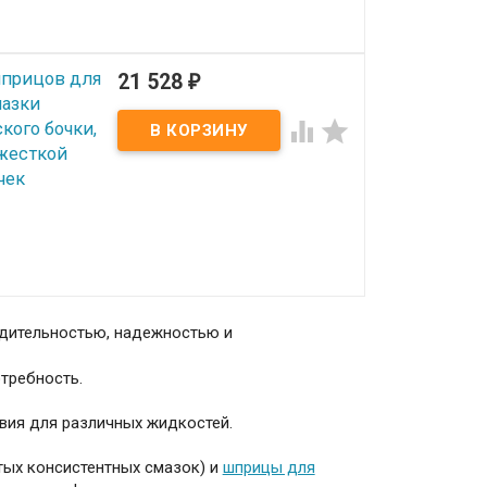
шприцов для
21 528
₽
мазки


кого бочки,
 жесткой
чек
дительностью, надежностью и
требность.
вия для различных жидкостей.
тых консистентных смазок) и
шприцы для