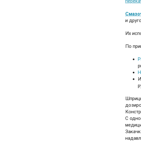
перека
Смазо
и друг
Их исп
По при
Р
р
Н
р
Шприцы
дозиро
Констр
С одно
медици
Закачк
надавл