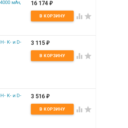
4000 мАч,
16 174
₽


H- K- и D-
3 115
₽


H- K- и D-
3 516
₽

