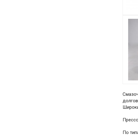
Смазоч
долгов
Широки
Прессо
По тип