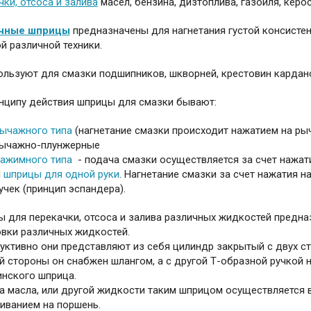
чки, отсоса и залива
масел, бензина, дизтоплива, газойля, керос
чные шприцы
предназначены для нагнетания густой консистен
ой различной техники.
ользуют для смазки подшипников, шкворней, крестовин карданов
нципу действия шприцы для смазки бывают:
ычажного типа
(нагнетание смазки происходит нажатием на рыч
ычажно-плунжерные
ажимного типа
- подача смазки осуществляется за счет нажати
И
шприцы для одной руки
. Нагнетание смазки за счет нажатия н
учек (принцип эспандера).
 для перекачки, отсоса и залива различных жидкостей предназ
вки различных жидкостей.
уктивно они представляют из себя цилиндр закрытый с двух с
й стороны он снабжен шлангом, а с другой Т-образной ручкой 
нского шприца.
а масла, или другой жидкости таким шприцом осуществляется в
иванием на поршень.