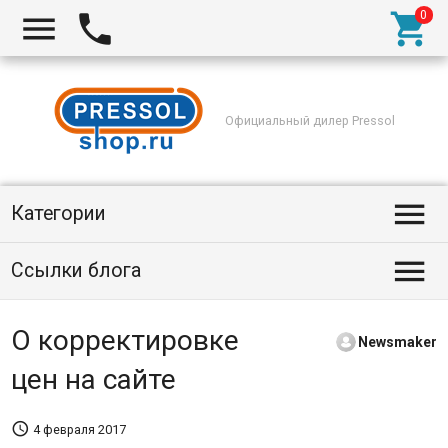



Официальный дилер Pressol

Категории

Ссылки блога
О корректировке
Newsmaker
цен на сайте

4 февраля 2017