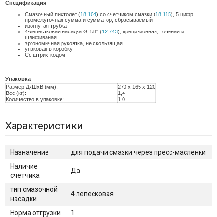
Спецификация
Смазочный пистолет
(
18 104
)
со счетчиком смазки
(
18 115
)
, 5 цифр,
промежуточная сумма и сумматор, сбрасываемый
изогнутая трубка
4-лепестковая насадка G 1/8''
(
12 743
)
, прецизионная, точеная и
шлифиваная
эргономичная рукоятка, не скользящая
упакован в коробку
Cо штрих-кодом
Упаковка
Размер ДхШхВ (мм):
270 x 165 x 120
Вес (кг):
1,4
Количество в упаковке:
1.0
Характеристики
Назначение
для подачи смазки через пресс-масленки
Наличие
Да
счетчика
тип смазочной
4 лепесковая
насадки
Норма отгрузки
1