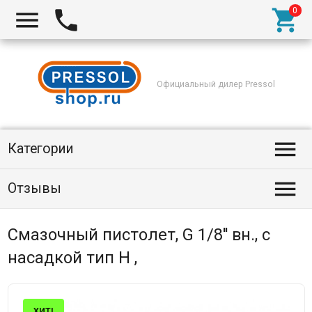



Официальный дилер Pressol

Категории

Отзывы
Смазочный пистолет, G 1/8'' вн., с
насадкой тип H ,
ХИТ!